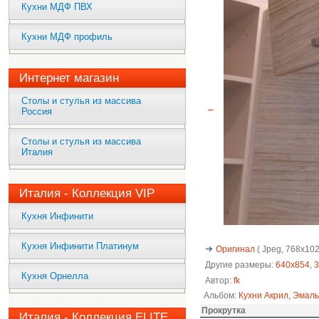
Кухни МДФ ПВХ
Кухни МДФ профиль
Интернет магазин
Столы и стулья из массива
←
Россия
Столы и стулья из массива
Италия
Италия - Коллекция VIP
Кухня Инфинити
Кухня Инфинити Платинум
Оригинал
( Jpeg, 768x1024
Другие размеры:
640x854
,
3
Кухня Орнелла
Автор:
fk
Альбом:
Кухни Акрил, Эмаль
Прокрутка
Италия - Коллекция ELITE