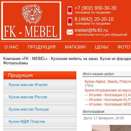
+7 (902) 930-30-30
менеджер по продажам
8 (4842) 20-20-10
менеджер по продажам
mebel@fk40.ru
электронная почта для обращений
О НАС
ПРОДУКЦИЯ
МАГАЗИН
ЦЕНЫ
ФОТО
Компания «FK - MEBEL» - Кухонная мебель на заказ. Кухни из фасадо
Фотоальбомы
Фото наших работ
Продукция
Кухни Акрил, Эмаль, Пласт
Кухни массив Италия
(760)
Кухни Итальянские из масс
—
Италия - Коллекция CLA
Кухни массив Россия
—
Италия - Коллекция ELI
—
Италия - Коллекция M
Кухни массив Польша
Фотография
Дата: 17 февраля, 18:05
Кухни МДФ Пластик