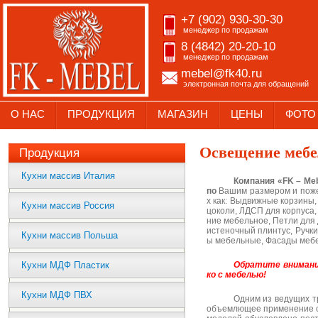
+7 (902) 930-30-30
менеджер по продажам
8 (4842) 20-20-10
менеджер по продажам
mebel@fk40.ru
электронная почта для обращений
О НАС
ПРОДУКЦИЯ
МАГАЗИН
ЦЕНЫ
ФОТО
Освещение мебе
Продукция
Кухни массив Италия
Компания «
FK
–
Me
по
Вашим размером и пожел
х как: Выдвижные корзины
Кухни массив Россия
цоколи, ЛДСП для корпуса,
ние мебельное, Петли для
истеночный плинтус, Ручк
Кухни массив Польша
ы мебельные, Фасады меб
Кухни МДФ Пластик
Обратите внимани
ко с мебелью!
Кухни МДФ ПВХ
Одним из ведущих т
объемлющее применение с