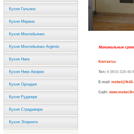
Кухня Гальяно
Кухня Мерано
Кухня Монтебьянко
Кухня Монтебьянко Argento
Минимальные сроки
Кухня Нике
Контакты:
Кухня Нике Аворио
Тел:
8 (953)-328-40-
E-mail:
mebel@
fk
40.
Кухня Орхидея
Сайт:
www
.
mebel
.
fk
Кухня Руджери
Кухня Страдивари
Кухня Этернити