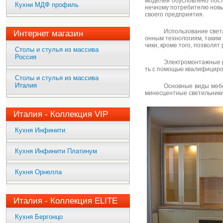
моделей обусловлено пост
Кухни МДФ профиль
нечному потребителю новы
своего предприятия.
Использование света
Интернет магазин
онным технологиям, таким 
чики, кроме того, позволя
Столы и стулья из массива
Россия
Электромонтажные 
ть с помощью квалифициро
Столы и стулья из массива
Италия
Основные виды мебе
минесцентные светильники
Италия - Коллекция VIP
Кухня Инфинити
Кухня Инфинити Платинум
Кухня Орнелла
Италия - Коллекция ELITE
Кухня Бергонцо