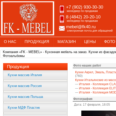
+7 (902) 930-30-30
менеджер по продажам
8 (4842) 20-20-10
менеджер по продажам
mebel@fk40.ru
электронная почта для обращений
О НАС
ПРОДУКЦИЯ
МАГАЗИН
ЦЕНЫ
ФОТО
Компания «FK - MEBEL» - Кухонная мебель на заказ. Кухни из фасадо
Фотоальбомы
Фото наших работ
Продукция
Кухни Акрил, Эмаль, Пласт
Кухни массив Италия
(760)
Кухни Итальянские из масс
—
Италия - Коллекция CLA
Кухни массив Россия
—
Италия - Коллекция ELI
—
Италия - Коллекция M
Кухни массив Польша
Фотография
Дата: 17 февраля, 18:05
Кухни МДФ Пластик