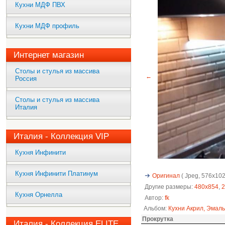
Кухни МДФ ПВХ
Кухни МДФ профиль
Интернет магазин
Столы и стулья из массива
←
Россия
Столы и стулья из массива
Италия
Италия - Коллекция VIP
Кухня Инфинити
Кухня Инфинити Платинум
Оригинал
( Jpeg, 576x1024
Другие размеры:
480x854
,
2
Кухня Орнелла
Автор:
fk
Альбом:
Кухни Акрил, Эмаль
Прокрутка
Италия - Коллекция ELITE