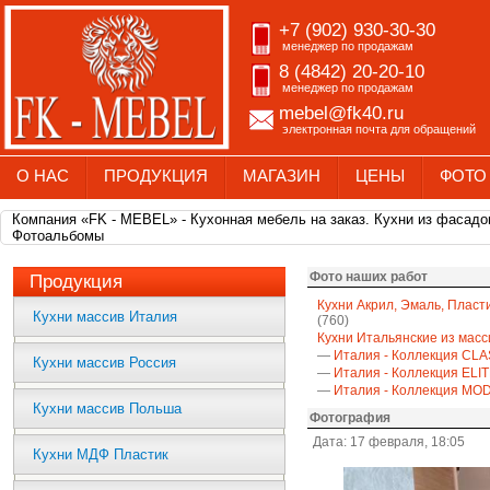
+7 (902) 930-30-30
менеджер по продажам
8 (4842) 20-20-10
менеджер по продажам
mebel@fk40.ru
электронная почта для обращений
О НАС
ПРОДУКЦИЯ
МАГАЗИН
ЦЕНЫ
ФОТО
Компания «FK - MEBEL» - Кухонная мебель на заказ. Кухни из фасадо
Фотоальбомы
Фото наших работ
Продукция
Кухни Акрил, Эмаль, Пласт
Кухни массив Италия
(760)
Кухни Итальянские из масс
—
Италия - Коллекция CLA
Кухни массив Россия
—
Италия - Коллекция ELI
—
Италия - Коллекция M
Кухни массив Польша
Фотография
Дата: 17 февраля, 18:05
Кухни МДФ Пластик