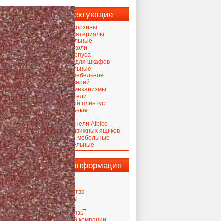
Комплектующие
Выдвижные корзины
Кромочные материалы
Крючки мебельные
Кухонные цоколи
ЛДСП для корпуса
Наполнение для шкафов
Опоры мебельные
Освещение мебельное
Петли для дверей
Подъемные механизмы
Посудосушители
Пристеночный плинтус
Ручки мебельные
Скинали
Стеновые панели Albico
Системы выдвижных ящиков
Столешницы мебельные
Фасады мебельные
Важная информация
Новости
Гарантия
Сотрудничество
Сертификаты
Вакансии
→
Обратная связь
Сайты нашей компании