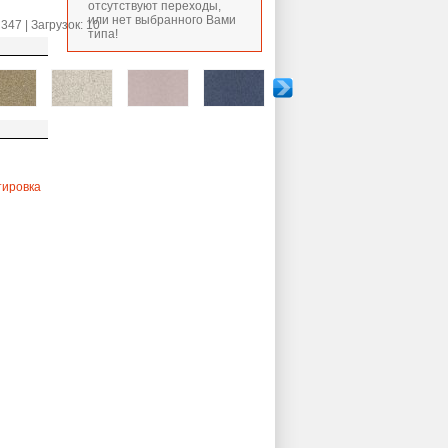
отсутствуют переходы,
или нет выбранного Вами
347 | Загрузок: 10
типа!
тировка