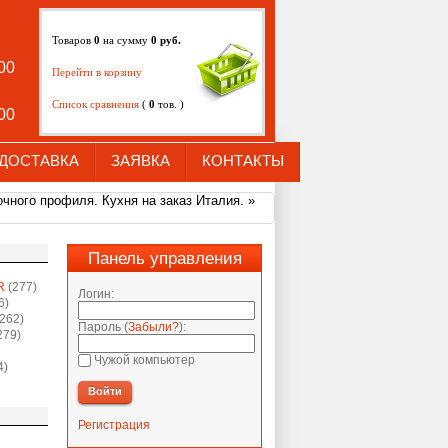
Товаров
0
на сумму
0
руб.
:00
Перейти в корзину
Список сравнения
(
0
тов. )
:00
ДОСТАВКА
ЗАЯВКА
КОНТАКТЫ
чного профиля. Кухня на заказ Италия.
»
Панель управления
R
(277)
Логин:
6)
262)
Пароль (
Забыли?
):
279)
Чужой компьютер
4)
Войти
Регистрация