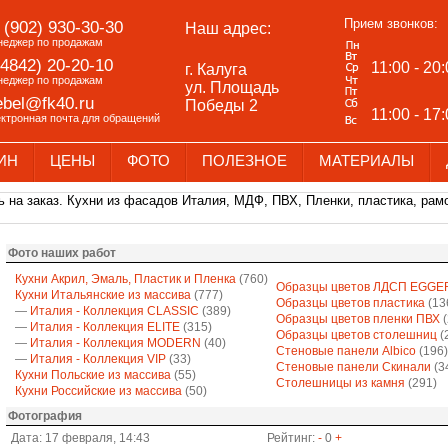
Прием звонков:
 (902) 930-30-30
Наш адрес:
неджер по продажам
(4842) 20-20-10
11:00 - 20
г. Калуга
неджер по продажам
ул. Площадь
bel@fk40.ru
Победы 2
11:00 - 17
ектронная почта для обращений
ИН
ЦЕНЫ
ФОТО
ПОЛЕЗНОЕ
МАТЕРИАЛЫ
 на заказ. Кухни из фасадов Италия, МДФ, ПВХ, Пленки, пластика, рамо
Фото наших работ
Кухни Акрил, Эмаль, Пластик и Пленка
(760)
Образцы цветов ЛДСП EGGE
Кухни Итальянские из массива
(777)
Образцы цветов пластика
(13
—
Италия - Коллекция CLASSIC
(389)
Образцы цветов пленки ПВХ
(
—
Италия - Коллекция ELITE
(315)
Образцы цветов столешниц
(
—
Италия - Коллекция MODERN
(40)
Стеновые панели Albico
(196)
—
Италия - Коллекция VIP
(33)
Стеновые панели Скинали
(3
Кухни Польские из массива
(55)
Столешницы из камня
(291)
Кухни Российские из массива
(50)
Фотография
Дата: 17 февраля, 14:43
Рейтинг:
-
0
+