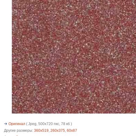
Оригинал
( Jpeg, 500x720 пкс, 78 кб )
Другие размеры:
360x519
,
260x375
,
60x87