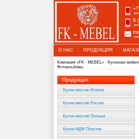
+7
ме
8 
ме
me
эл
О НАС
ПРОДУКЦИЯ
МАГАЗ
Компания «FK - MEBEL» - Кухонная мебель
Фотоальбомы
Продукция
Кухни массив Италия
Кухни массив Россия
Кухни массив Польша
Кухни МДФ Пластик