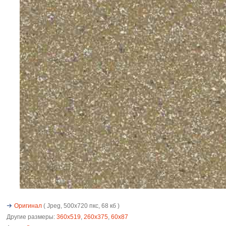
Оригинал
( Jpeg, 500x720 пкс, 68 кб )
Другие размеры:
360x519
,
260x375
,
60x87