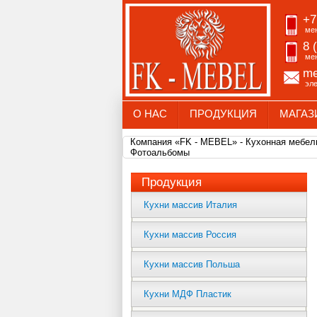
+7
ме
8 
ме
me
эл
О НАС
ПРОДУКЦИЯ
МАГАЗ
Компания «FK - MEBEL» - Кухонная мебель
Фотоальбомы
Продукция
Кухни массив Италия
Кухни массив Россия
Кухни массив Польша
Кухни МДФ Пластик