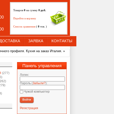
Товаров
0
на сумму
0
руб.
:00
Перейти в корзину
Список сравнения
(
0
тов. )
:00
ДОСТАВКА
ЗАЯВКА
КОНТАКТЫ
чного профиля. Кухня на заказ Италия.
»
Панель управления
R
(277)
Логин:
6)
262)
Пароль (
Забыли?
):
279)
Чужой компьютер
4)
Войти
Регистрация