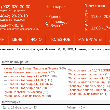
Прием звонков:
 (902) 930-30-30
Наш адрес:
неджер по продажам
(4842) 20-20-10
11:00 - 20
г. Калуга
неджер по продажам
ул. Площадь
bel@fk40.ru
Победы 2
11:00 - 17
ектронная почта для обращений
ИН
ЦЕНЫ
ФОТО
ПОЛЕЗНОЕ
МАТЕРИАЛЫ
 на заказ. Кухни из фасадов Италия, МДФ, ПВХ, Пленки, пластика, рамо
Фото наших работ
Кухни Акрил, Эмаль, Пластик и Пленка
(760)
Образцы цветов ЛДСП EGGE
Кухни Итальянские из массива
(777)
Образцы цветов пластика
(13
—
Италия - Коллекция CLASSIC
(389)
Образцы цветов пленки ПВХ
(
—
Италия - Коллекция ELITE
(315)
Образцы цветов столешниц
(
—
Италия - Коллекция MODERN
(40)
Стеновые панели Albico
(196)
—
Италия - Коллекция VIP
(33)
Стеновые панели Скинали
(3
Кухни Польские из массива
(55)
Столешницы из камня
(291)
Кухни Российские из массива
(50)
Фотография
Дата: 17 февраля, 14:43
Рейтинг:
-
0
+