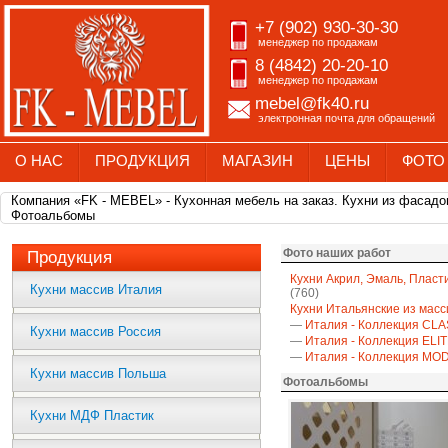
+7 (902) 930-30-30
менеджер по продажам
8 (4842) 20-20-10
менеджер по продажам
mebel@fk40.ru
электронная почта для обращений
О НАС
ПРОДУКЦИЯ
МАГАЗИН
ЦЕНЫ
ФОТО
Компания «FK - MEBEL» - Кухонная мебель на заказ. Кухни из фасадо
Фотоальбомы
Фото наших работ
Продукция
Кухни Акрил, Эмаль, Пласт
Кухни массив Италия
(760)
Кухни Итальянские из масс
—
Италия - Коллекция CLA
Кухни массив Россия
—
Италия - Коллекция ELI
—
Италия - Коллекция M
Кухни массив Польша
Фотоальбомы
Кухни МДФ Пластик