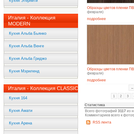
Кухня Этернити
Образцы цветов пленки П
февраля)
Италия - Коллекция
подробнее
MODERN
Кухня Альба Бьянко
Кухня Альба Венге
Кухня Альба Гриджо
Образцы цветов пленки П
Кухня Мэриленд
февраля)
подробнее
Италия - Коллекция CLASSIC
←
1
2
3
Кухня 164
Статистика
Кухня Амати
Всего фотографий
3117
из н
Комментариев всего к фото
RSS лента
Кухня Арена