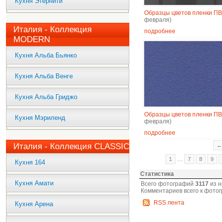
Кухня Этернити
Образцы цветов пленки П
февраля)
Италия - Коллекция
подробнее
MODERN
Кухня Альба Бьянко
Кухня Альба Венге
Кухня Альба Гриджо
Образцы цветов пленки П
Кухня Мэриленд
февраля)
подробнее
Италия - Коллекция CLASSIC
←
…
1
7
8
9
Кухня 164
Статистика
Кухня Амати
Всего фотографий
3117
из н
Комментариев всего к фото
RSS лента
Кухня Арена