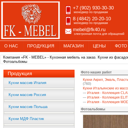
+7 (902) 930-30-30
менеджер по продажам
8 (4842) 20-20-10
менеджер по продажам
mebel@fk40.ru
электронная почта для обращений
О НАС
ПРОДУКЦИЯ
МАГАЗИН
ЦЕНЫ
ФОТО
Компания «FK - MEBEL» - Кухонная мебель на заказ. Кухни из фасадо
Фотоальбомы
Фото наших работ
Продукция
Кухни Акрил, Эмаль, Пласт
Кухни массив Италия
(760)
Кухни Итальянские из масс
—
Италия - Коллекция CLA
Кухни массив Россия
—
Италия - Коллекция ELI
—
Италия - Коллекция M
Кухни массив Польша
Фотоальбомы
Кухни МДФ Пластик