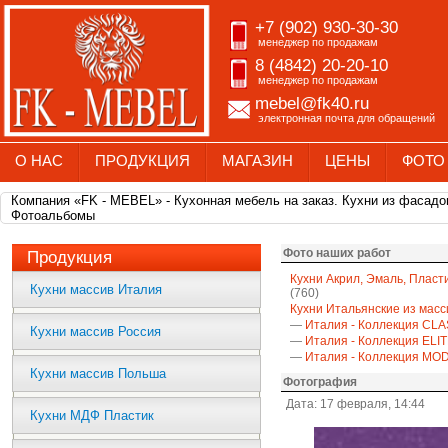
+7 (902) 930-30-30
менеджер по продажам
8 (4842) 20-20-10
менеджер по продажам
mebel@fk40.ru
электронная почта для обращений
О НАС
ПРОДУКЦИЯ
МАГАЗИН
ЦЕНЫ
ФОТО
Компания «FK - MEBEL» - Кухонная мебель на заказ. Кухни из фасадо
Фотоальбомы
Фото наших работ
Продукция
Кухни Акрил, Эмаль, Пласт
Кухни массив Италия
(760)
Кухни Итальянские из масс
—
Италия - Коллекция CLA
Кухни массив Россия
—
Италия - Коллекция ELI
—
Италия - Коллекция M
Кухни массив Польша
Фотография
Дата: 17 февраля, 14:44
Кухни МДФ Пластик