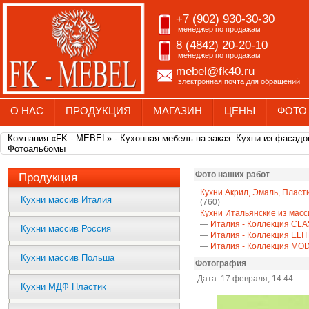
+7 (902) 930-30-30
менеджер по продажам
8 (4842) 20-20-10
менеджер по продажам
mebel@fk40.ru
электронная почта для обращений
О НАС
ПРОДУКЦИЯ
МАГАЗИН
ЦЕНЫ
ФОТО
Компания «FK - MEBEL» - Кухонная мебель на заказ. Кухни из фасадо
Фотоальбомы
Фото наших работ
Продукция
Кухни Акрил, Эмаль, Пласт
Кухни массив Италия
(760)
Кухни Итальянские из масс
—
Италия - Коллекция CLA
Кухни массив Россия
—
Италия - Коллекция ELI
—
Италия - Коллекция M
Кухни массив Польша
Фотография
Дата: 17 февраля, 14:44
Кухни МДФ Пластик