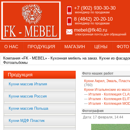
+7 (902) 930-30-30
менеджер по продажам
8 (4842) 20-20-10
менеджер по продажам
mebel@fk40.ru
электронная почта для обращений
О НАС
ПРОДУКЦИЯ
МАГАЗИН
ЦЕНЫ
ФОТО
Компания «FK - MEBEL» - Кухонная мебель на заказ. Кухни из фасадо
Фотоальбомы
Фото наших работ
Продукция
Кухни Акрил, Эмаль, Пласт
Кухни массив Италия
(760)
Кухни Итальянские из масс
—
Италия - Коллекция CLA
Кухни массив Россия
—
Италия - Коллекция ELI
—
Италия - Коллекция M
Кухни массив Польша
Фотография
Дата: 17 февраля, 14:44
Кухни МДФ Пластик