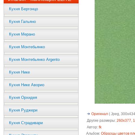
Кухня Бергонцо
Кухня Гальяно
Кухня Мерано
Кухня Монтебьянко
Кухня Монтебьянко Argento
Кухня Нике
Кухня Нике Аворио
Кухня Орхидея
Кухня Руджери
Оригинал
( Jpeg, 300x434 
Другие размеры:
260x377
,
1
Кухня Страдивари
Автор:
fk
Альбом:
Образцы цветов пл