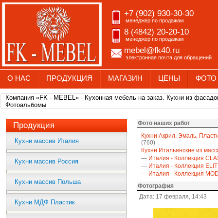
+7 (902) 930-30-30
менеджер по продажам
8 (4842) 20-20-10
менеджер по продажам
mebel@fk40.ru
электронная почта для обращений
О НАС
ПРОДУКЦИЯ
МАГАЗИН
ЦЕНЫ
ФОТО
Компания «FK - MEBEL» - Кухонная мебель на заказ. Кухни из фасадо
Фотоальбомы
Фото наших работ
Продукция
Кухни Акрил, Эмаль, Пласт
Кухни массив Италия
(760)
Кухни Итальянские из масс
—
Италия - Коллекция CLA
Кухни массив Россия
—
Италия - Коллекция ELI
—
Италия - Коллекция M
Кухни массив Польша
Фотография
Дата: 17 февраля, 14:43
Кухни МДФ Пластик