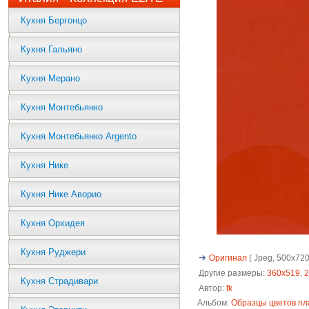
Кухня Бергонцо
Кухня Гальяно
Кухня Мерано
Кухня Монтебьянко
Кухня Монтебьянко Argento
Кухня Нике
Кухня Нике Аворио
Кухня Орхидея
Кухня Руджери
Оригинал
( Jpeg, 500x720 
Другие размеры:
360x519
,
2
Кухня Страдивари
Автор:
fk
Альбом:
Образцы цветов пл