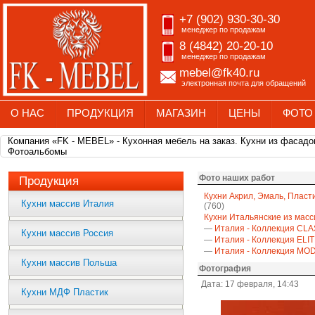
+7 (902) 930-30-30
менеджер по продажам
8 (4842) 20-20-10
менеджер по продажам
mebel@fk40.ru
электронная почта для обращений
О НАС
ПРОДУКЦИЯ
МАГАЗИН
ЦЕНЫ
ФОТО
Компания «FK - MEBEL» - Кухонная мебель на заказ. Кухни из фасадо
Фотоальбомы
Фото наших работ
Продукция
Кухни Акрил, Эмаль, Пласт
Кухни массив Италия
(760)
Кухни Итальянские из масс
—
Италия - Коллекция CLA
Кухни массив Россия
—
Италия - Коллекция ELI
—
Италия - Коллекция M
Кухни массив Польша
Фотография
Дата: 17 февраля, 14:43
Кухни МДФ Пластик