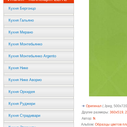
Кухня Бергонцо
Кухня Гальяно
Кухня Мерано
Кухня Монтебьянко
Кухня Монтебьянко Argento
Кухня Нике
Кухня Нике Аворио
Кухня Орхидея
Кухня Руджери
Оригинал
( Jpeg, 500x720 
Другие размеры:
360x519
,
2
Кухня Страдивари
Автор:
fk
Альбом:
Образцы цветов пл