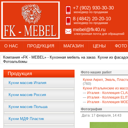
+7 (902) 930-30-30
менеджер по продажам
8 (4842) 20-20-10
менеджер по продажам
mebel@fk40.ru
электронная почта для обращений
О НАС
ПРОДУКЦИЯ
МАГАЗИН
ЦЕНЫ
ФОТО
Компания «FK - MEBEL» - Кухонная мебель на заказ. Кухни из фасадо
Фотоальбомы
Фото наших работ
Продукция
Кухни Акрил, Эмаль, Пласт
Кухни массив Италия
(760)
Кухни Итальянские из масс
—
Италия - Коллекция CLA
Кухни массив Россия
—
Италия - Коллекция ELI
—
Италия - Коллекция M
Кухни массив Польша
Фотография
Дата: 17 февраля, 14:43
Кухни МДФ Пластик