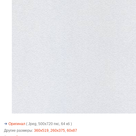
Оригинал
( Jpeg, 500x720 пкс, 64 кб )
Другие размеры:
360x519
,
260x375
,
60x87