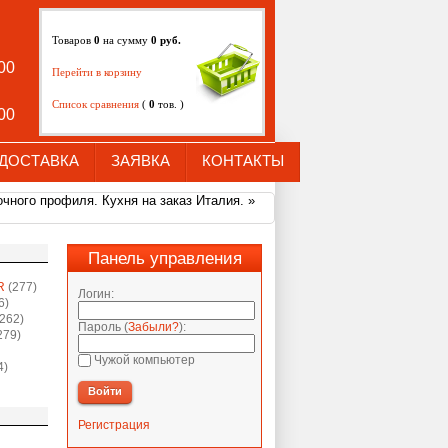
Товаров
0
на сумму
0
руб.
:00
Перейти в корзину
Список сравнения
(
0
тов. )
:00
ДОСТАВКА
ЗАЯВКА
КОНТАКТЫ
чного профиля. Кухня на заказ Италия.
»
Панель управления
R
(277)
Логин:
6)
262)
Пароль (
Забыли?
):
279)
Чужой компьютер
4)
Войти
Регистрация