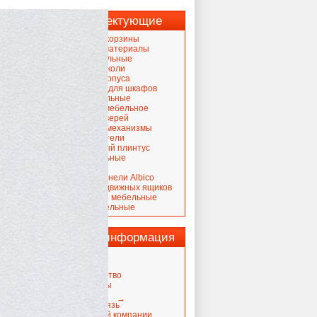
Комплектующие
Выдвижные корзины
Кромочные материалы
Крючки мебельные
Кухонные цоколи
ЛДСП для корпуса
Наполнение для шкафов
Опоры мебельные
Освещение мебельное
Петли для дверей
Подъемные механизмы
Посудосушители
Пристеночный плинтус
Ручки мебельные
Скинали
Стеновые панели Albico
Системы выдвижных ящиков
Столешницы мебельные
Фасады мебельные
Важная информация
Новости
Гарантия
Сотрудничество
Сертификаты
Вакансии
→
Обратная связь
Сайты нашей компании