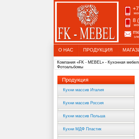
+7
ме
8 
ме
me
эл
О НАС
ПРОДУКЦИЯ
МАГАЗ
Компания «FK - MEBEL» - Кухонная мебель
Фотоальбомы
Продукция
Кухни массив Италия
Кухни массив Россия
Кухни массив Польша
Кухни МДФ Пластик