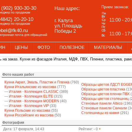
Прием звонков:
 (902) 930-30-30
Наш адрес:
неджер по продажам
(4842) 20-20-10
11:00 - 20
г. Калуга
неджер по продажам
ул. Площадь
bel@fk40.ru
Победы 2
11:00 - 17
ектронная почта для обращений
ИН
ЦЕНЫ
ФОТО
ПОЛЕЗНОЕ
МАТЕРИАЛЫ
 на заказ. Кухни из фасадов Италия, МДФ, ПВХ, Пленки, пластика, рамо
Фото наших работ
Кухни Акрил, Эмаль, Пластик и Пленка
(760)
Образцы цветов ЛДСП EGGE
Кухни Итальянские из массива
(777)
Образцы цветов пластика
(13
—
Италия - Коллекция CLASSIC
(389)
Образцы цветов пленки ПВХ
(
—
Италия - Коллекция ELITE
(315)
Образцы цветов столешниц
(
—
Италия - Коллекция MODERN
(40)
Стеновые панели Albico
(196)
—
Италия - Коллекция VIP
(33)
Стеновые панели Скинали
(3
Кухни Польские из массива
(55)
Столешницы из камня
(291)
Кухни Российские из массива
(50)
Фотография
Дата: 17 февраля, 14:43
Рейтинг:
-
0
+