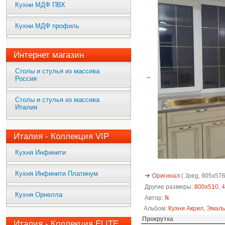
Кухни МДФ ПВХ
Кухни МДФ профиль
Интернет магазин
Столы и стулья из массива
←
Россия
Столы и стулья из массива
Италия
Италия - Коллекция VIP
Кухня Инфинити
Кухня Инфинити Платинум
Оригинал
( Jpeg, 905x576 
Другие размеры:
800x510
,
4
Кухня Орнелла
Автор:
fk
Альбом:
Кухни Акрил, Эмаль
Прокрутка
Италия - Коллекция ELITE