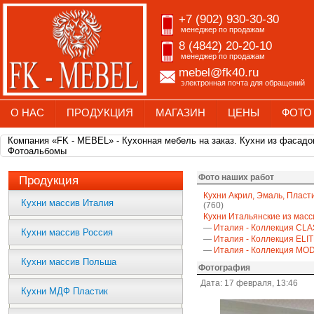
+7 (902) 930-30-30
менеджер по продажам
8 (4842) 20-20-10
менеджер по продажам
mebel@fk40.ru
электронная почта для обращений
О НАС
ПРОДУКЦИЯ
МАГАЗИН
ЦЕНЫ
ФОТО
Компания «FK - MEBEL» - Кухонная мебель на заказ. Кухни из фасадо
Фотоальбомы
Фото наших работ
Продукция
Кухни Акрил, Эмаль, Пласт
Кухни массив Италия
(760)
Кухни Итальянские из масс
—
Италия - Коллекция CLA
Кухни массив Россия
—
Италия - Коллекция ELI
—
Италия - Коллекция M
Кухни массив Польша
Фотография
Дата: 17 февраля, 13:46
Кухни МДФ Пластик