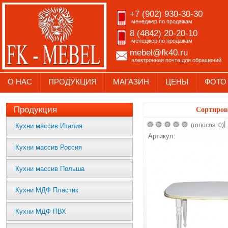
+7 (902) 930-30-30
менеджер по продажам
8 (4842) 20-20-10
менеджер по продажам
mebel@fk40.ru
электронная почта для обращений
О НАС
ПРОДУКЦИЯ
МАГАЗИН
ЦЕНЫ
ФОТО
Продукция
Сортиров
|
(голосов: 0)
Кухни массив Италия
Артикул:
Кухни массив Россия
Кухни массив Польша
Кухни МДФ Пластик
Кухни МДФ ПВХ