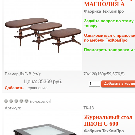
МАГНОЛИЯ А
Фабрика ТехКомПро
Задайте вопрос по этому
товару
Ознакомиться с прайс-ли
по мебели ТехКомПро
Посмотреть тонировки и 
Размер ДхГхВ (см):
70х120(160)х59,5(76,5)
Цена: 35369 pуб.
Добавить
к сравнению
|
(голосов: 0)
Артикул:
ТК-13
Журнальный стол
ПИОН С 600
Фабрика ТехКомПро