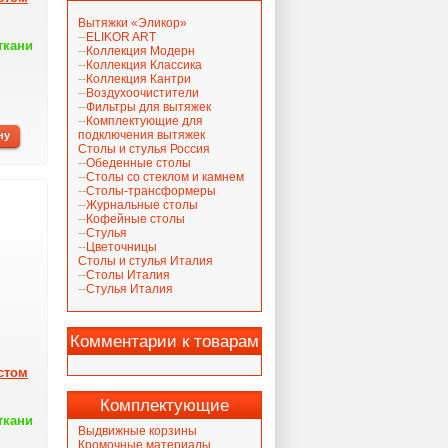
Вытяжки «Эликор»
ELIKOR ART
ткани
Коллекция Модерн
Коллекция Классика
Коллекция Кантри
Воздухоочистители
Фильтры для вытяжек
Комплектующие для
подключения вытяжек
Столы и стулья Россия
Обеденные столы
Столы со стеклом и камнем
Столы-трансформеры
Журнальные столы
Кофейные столы
Стулья
Цветочницы
Столы и стулья Италия
Столы Италия
Стулья Италия
Комментарии к товарам
стом
Комплектующие
ткани
Выдвижные корзины
Кромочные материалы