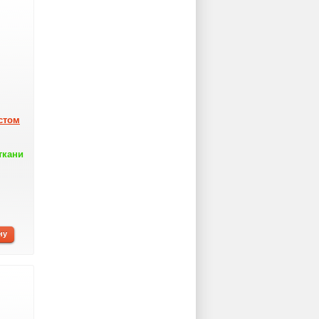
стом
ткани