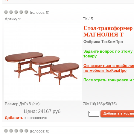
|
(голосов: 0)
Артикул:
ТК-15
Стол-трансформер
МАГНОЛИЯ Т
Фабрика ТехКомПро
Задайте вопрос по этому
товару
Ознакомиться с прайс-ли
по мебели ТехКомПро
Посмотреть тонировки и 
Размер ДхГхВ (см):
70х116(156)х58(75)
Цена: 24167 pуб.
Добавить
к сравнению
|
(голосов: 0)