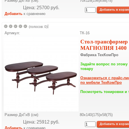
Размер ДхГхВ (см):
70х116(156)х58(75)
Цена: 25700 pуб.
Добавить
к сравнению
|
(голосов: 0)
Артикул:
ТК-16
Стол-трансформер
МАГНОЛИЯ 1400
Фабрика ТехКомПро
Задайте вопрос по этому
товару
Ознакомиться с прайс-ли
по мебели ТехКомПро
Посмотреть тонировки и 
Размер ДхГхВ (см):
80х140(175)х58(75)
Цена: 25912 pуб.
Добавить
к сравнению