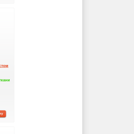
стом
ткани