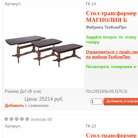
Артикул:
ТК-14
Стол-трансформер
МАГНОЛИЯ Б
Фабрика ТехКомПро
Задайте вопрос по этому
товару
Ознакомиться с прайс-ли
по мебели ТехКомПро
Посмотреть тонировки и 
Размер ДхГхВ (см):
70х120(160)х59,5(76,5)
Цена: 25214 pуб.
Добавить
к сравнению
|
(голосов: 0)
Артикул:
ТК-13
Стол-трансформер