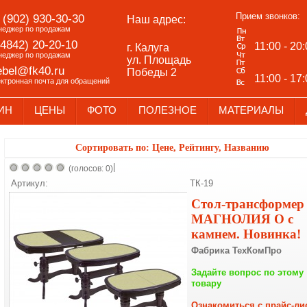
Прием звонков:
 (902) 930-30-30
Наш адрес:
неджер по продажам
(4842) 20-20-10
11:00 - 20
г. Калуга
неджер по продажам
ул. Площадь
bel@fk40.ru
Победы 2
11:00 - 17
ектронная почта для обращений
ИН
ЦЕНЫ
ФОТО
ПОЛЕЗНОЕ
МАТЕРИАЛЫ
Сортировать по:
Цене
,
Рейтингу
,
Названию
|
(голосов: 0)
Артикул:
ТК-19
Стол-трансформер
МАГНОЛИЯ О с
камнем. Новинка!
Фабрика ТехКомПро
Задайте вопрос по этому
товару
Ознакомиться с прайс-ли