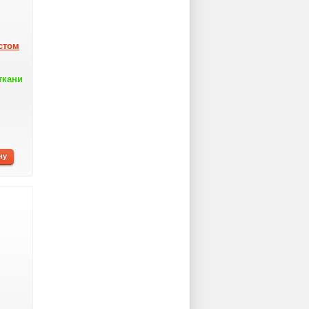
стом
ткани