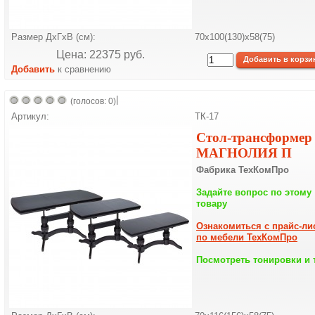
Размер ДхГхВ (см):
70х100(130)х58(75)
Цена: 22375 pуб.
Добавить
к сравнению
|
(голосов: 0)
Артикул:
ТК-17
Стол-трансформер
МАГНОЛИЯ П
Фабрика ТехКомПро
Задайте вопрос по этому
товару
Ознакомиться с прайс-ли
по мебели ТехКомПро
Посмотреть тонировки и 