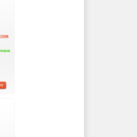
стом
ткани