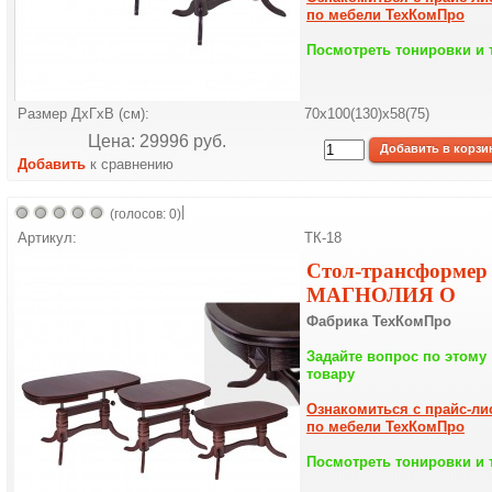
по мебели ТехКомПро
Посмотреть тонировки и 
Размер ДхГхВ (см):
70х100(130)х58(75)
Цена: 29996 pуб.
Добавить
к сравнению
|
(голосов: 0)
Артикул:
ТК-18
Стол-трансформер
МАГНОЛИЯ О
Фабрика ТехКомПро
Задайте вопрос по этому
товару
Ознакомиться с прайс-ли
по мебели ТехКомПро
Посмотреть тонировки и 