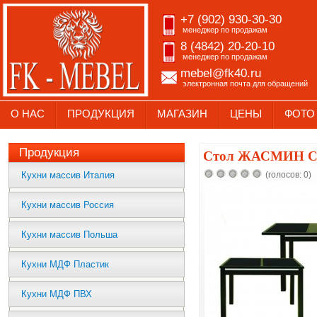
+7 (902) 930-30-30
менеджер по продажам
8 (4842) 20-20-10
менеджер по продажам
mebel@fk40.ru
электронная почта для обращений
О НАС
ПРОДУКЦИЯ
МАГАЗИН
ЦЕНЫ
ФОТО
Продукция
Стол ЖАСМИН 
Кухни массив Италия
(голосов: 0)
Кухни массив Россия
Кухни массив Польша
Кухни МДФ Пластик
Кухни МДФ ПВХ