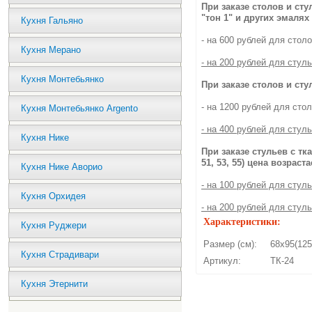
При заказе столов и сту
"тон 1" и других эмалях
Кухня Гальяно
- на 600 рублей для столо
Кухня Мерано
- на 200 рублей для стуль
Кухня Монтебьянко
При заказе столов и сту
- на 1200 рублей для стол
Кухня Монтебьянко Argento
- на 400 рублей для стуль
Кухня Нике
При заказе стульев с ткан
51, 53, 55) цена возраста
Кухня Нике Аворио
- на 100 рублей для стул
Кухня Орхидея
- на 200 рублей для стуль
Характеристики:
Кухня Руджери
Размер (см):
68х95(125
Кухня Страдивари
Артикул:
ТК-24
Кухня Этернити