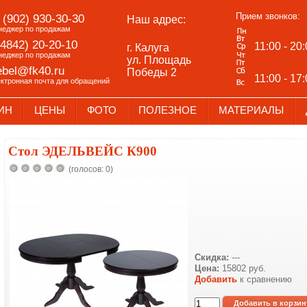
Прием звонков:
 (902) 930-30-30
Наш адрес:
неджер по продажам
(4842) 20-20-10
11:00 - 20
г. Калуга
неджер по продажам
ул. Площадь
bel@fk40.ru
Победы 2
11:00 - 17
ектронная почта для обращений
ИН
ЦЕНЫ
ФОТО
ПОЛЕЗНОЕ
МАТЕРИАЛЫ
Стол ЭДЕЛЬВЕЙС К900
(голосов: 0)
Скидка:
---
Цена:
15802 руб.
Добавить
к сравнению