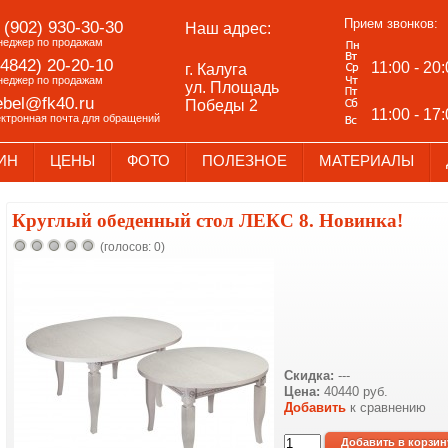
Прием звонков:
 (902) 930-30-30
Наш адрес:
неджер по продажам
(4842) 20-20-10
11:00 - 20
г. Калуга
неджер по продажам
ул. Площадь
bel@fk40.ru
Победы 2
11:00 - 17
ектронная почта для обращений
ИН
ЦЕНЫ
ФОТО
ПОЛЕЗНОЕ
МАТЕРИАЛЫ
Круглый обеденный стол ЛЕКС 8. Новинка!
(голосов: 0)
Скидка:
---
Цена:
40440 руб.
Добавить
к сравнению