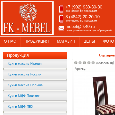
+7 (902) 930-30-30
менеджер по продажам
8 (4842) 20-20-10
менеджер по продажам
mebel@fk40.ru
электронная почта для обращений
О НАС
ПРОДУКЦИЯ
МАГАЗИН
ЦЕНЫ
ФОТО
Продукция
Сортиров
|
(голосов: 0)
Кухни массив Италия
Артикул:
Кухни массив Россия
Кухни массив Польша
Кухни МДФ Пластик
Кухни МДФ ПВХ