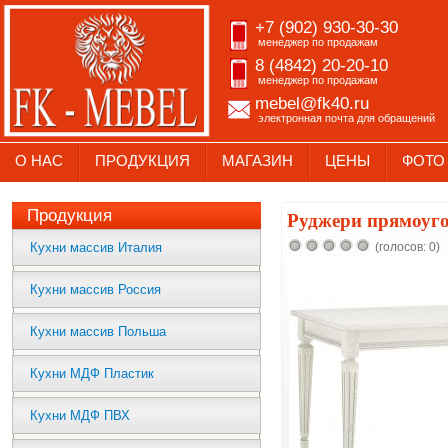
+7 (902) 930-30-30
менеджер по продажам
8 (4842) 20-20-10
менеджер по продажам
mebel@fk40.ru
электронная почта для обращений
О НАС
ПРОДУКЦИЯ
МАГАЗИН
ЦЕНЫ
ФОТО
Продукция
Руджери прямоуг
Кухни массив Италия
(голосов: 0)
Кухни массив Россия
Кухни массив Польша
Кухни МДФ Пластик
Кухни МДФ ПВХ